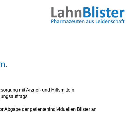
um.
orgung mit Arznei- und Hilfsmitteln
gungsauftrags
 Abgabe der patientenindividuellen Blister an