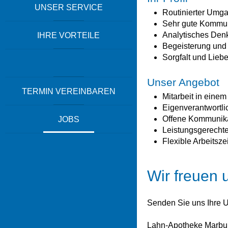
UNSER SERVICE
Routinierter Umg
Sehr gute Kommun
Analytisches Denk
IHRE VORTEILE
Begeisterung und 
Sorgfalt und Liebe
Unser Angebot
TERMIN VEREINBAREN
Mitarbeit in eine
Eigenverantwortl
Offene Kommunika
JOBS
Leistungsgerecht
Flexible Arbeitsze
Wir freuen 
Senden Sie uns Ihre U
Lahn-Apotheke Marbu